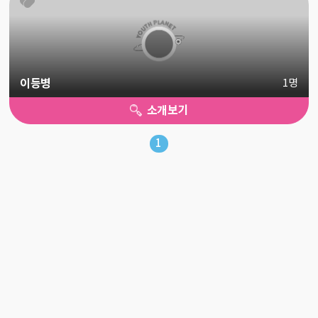
이등병
1명
소개보기
1